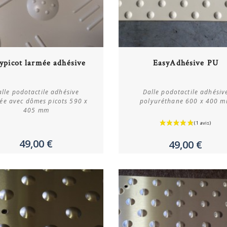
Acheter
Acheter
ypicot larmée adhésive
EasyAdhésive PU
Plus de détails
Plus de détails
lle podotactile adhésive
Dalle podotactile adhésiv
ée avec dômes picots 590 x
polyuréthane 600 x 400 
405 mm
49,00 €
49,00 €