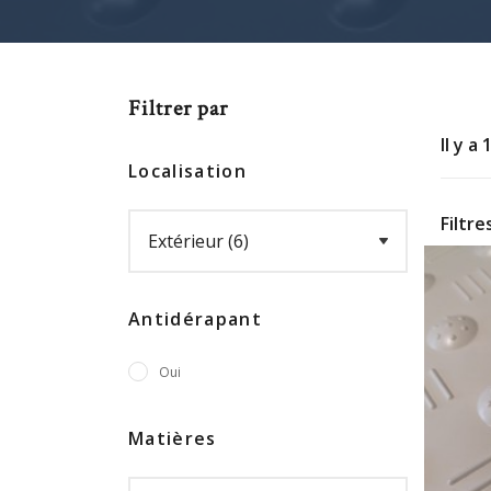
informée d'un danger imminent.
Diverses dimensions sont disponibles en fon
en métal sur mesure
Filtrer par
Il y a
Localisation
Filtre
Antidérapant
Oui
Matières