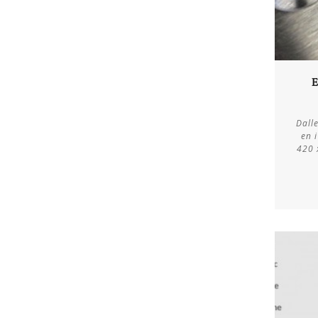
E
Dall
en 
420 