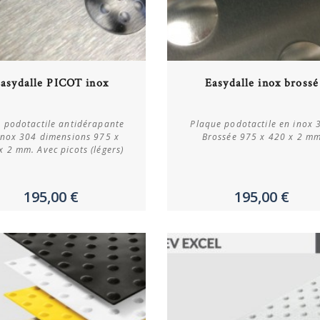
Acheter
Acheter
asydalle PICOT inox
Easydalle inox brossé
Plus de détails
Plus de détails
e podotactile antidérapante
Plaque podotactile en inox 
inox 304 dimensions 975 x
Brossée 975 x 420 x 2 m
x 2 mm. Avec picots (légers)
195,00 €
195,00 €