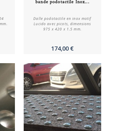
bande podotactile Inox...
Plus de détails
04
Dalle podotactile en inox motif
 mm.
Lucido avec picots, dimensions
975 x 420 x 1.5 mm.
174,00 €