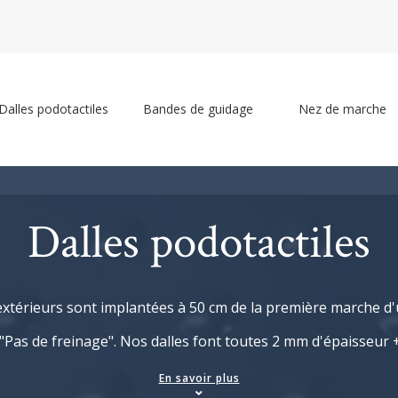
Dalles podotactiles
Bandes de guidage
Nez de marche
Dalles podotactiles
xtérieurs sont implantées à 50 cm de la première marche d'u
"Pas de freinage". Nos dalles font toutes 2 mm d'épaisseur + 
En savoir plus
ée selon
la norme NF98-351
, elle permet à une personne déf