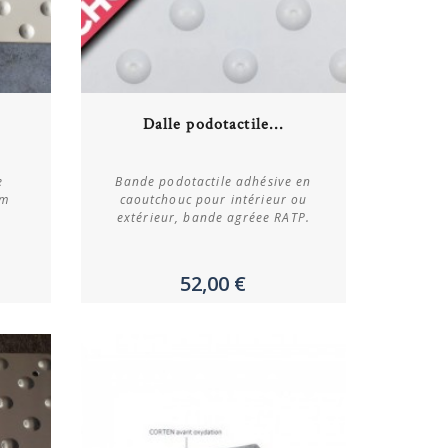
Acheter
Dalle podotactile...
Plus de détails
e
Bande podotactile adhésive en
mm
caoutchouc pour intérieur ou
extérieur, bande agréee RATP.
52,00 €