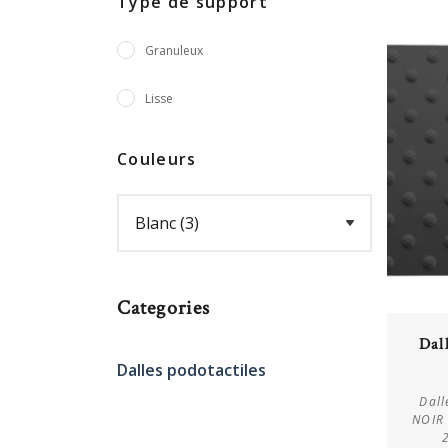
Type de support
Granuleux
Lisse
Couleurs
Categories
Dal
Dalles podotactiles
Dall
NOIR 