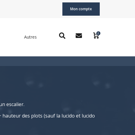
Mon compte
0
Autres
n escalier.
hauteur des plots (sauf la lucido et lucido
iciente visuelle ou non voyante d'être