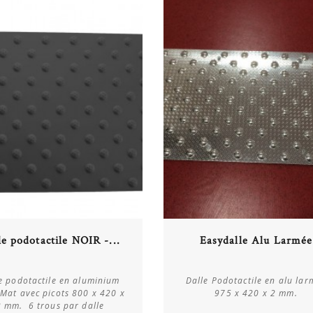
Acheter
Acheter
le podotactile NOIR -...
Easydalle Alu Larmée
Plus de détails
Plus de détails
e podotactile en aluminium
Dalle Podotactile en alu lar
Mat avec picots 800 x 420 x
975 x 420 x 2 mm.
2 mm. 6 trous par dalle