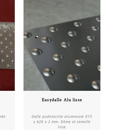
Acheter
Easydalle Alu lisse
Plus de détails
mée
Dalle podotactile aluminium 975
x 420 x 2 mm. Dôme et semelle
lisse