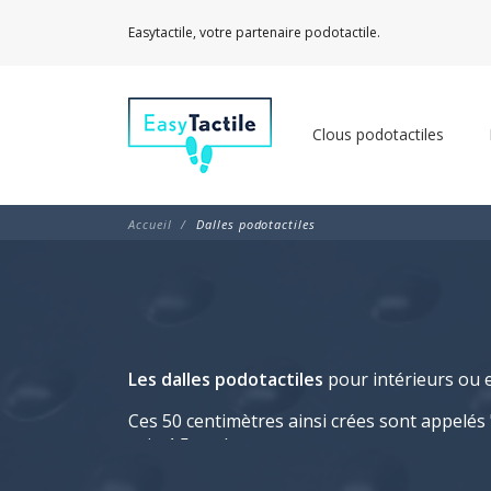
Easytactile, votre partenaire podotactile.
Clous podotactiles
Accueil
Dalles podotactiles
Les dalles podotactiles
pour intérieurs ou e
Ces 50 centimètres ainsi crées sont appelés 
grip 1.5 mm)
Lorsque le dalle podotactile en inox est pos