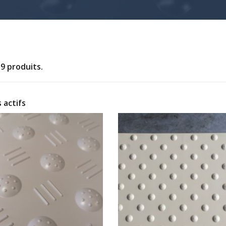
ction du type de bande podotactile choisie.. Nous pouvons é
 19 produits.
s actifs