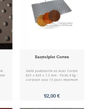
Acheter
Easytolplot Corten
Plus de détails
04.
Dalle podotactile en Acier Corten
 mm
825 x 420 x 1.5 mm - Poids 4 kg -
Livraison sous 15 jours maximum
92,00 €