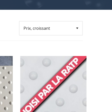
galement fabriquer les dalles podotactile