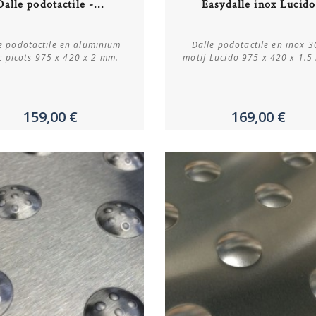
Dalle podotactile -...
Easydalle inox Lucido
Plus de détails
Plus de détails
e podotactile en aluminium
Dalle podotactile en inox 3
c picots 975 x 420 x 2 mm.
motif Lucido 975 x 420 x 1.5
159,00 €
169,00 €