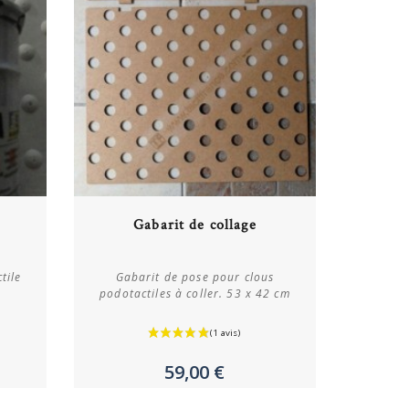
Acheter
Gabarit de collage
Plus de détails
tile
Gabarit de pose pour clous
podotactiles à coller. 53 x 42 cm
59,00 €