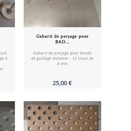
Gabarit de perçage pour
Acheter
BAO...
Plus de détails
ossé,
Gabarit de perçage pour bande
ge à
de guidage diamant - 12 trous de
r
8 mm
ez
25,00 €