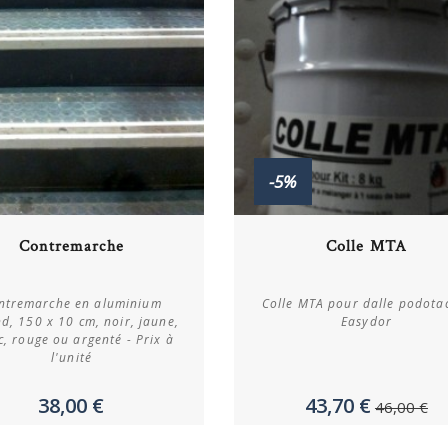
-5%
Acheter
Acheter
Contremarche
Colle MTA
Plus de détails
Plus de détails
ntremarche en aluminium
Colle MTA pour dalle podotac
d, 150 x 10 cm, noir, jaune,
Easydor
c, rouge ou argenté - Prix à
l'unité
38,00 €
43,70 €
46,00 €