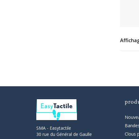
Affichag
prod
Nouvea
Bandes
SMA - Easytactile
Clous 
30 rue du Général de Gaulle