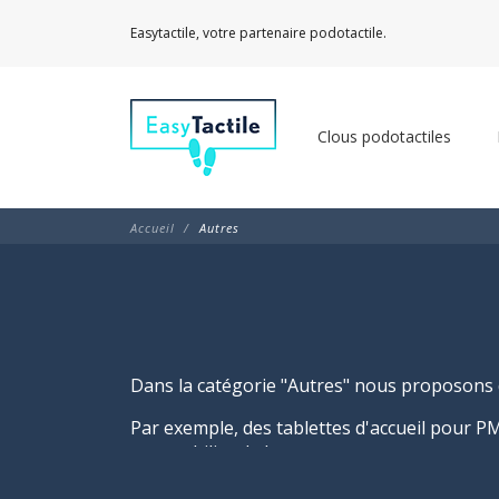
Easytactile, votre partenaire podotactile.
Clous podotactiles
Accueil
Autres
Dans la catégorie "Autres" nous proposons 
Par exemple, des tablettes d'accueil pour 
son mobilier de bureau.
Vous trouverez également tous les produits 