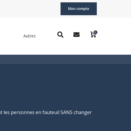
Mon compte
0
Autres
nt les personnes en fauteuil SANS changer