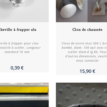
Acheter
Acheter
heville à frapper alu
Clou de chaussée
Plus de détails
Plus de détails
eville à frapper pour clou
Clous de voirie inox 304 L br
tactile à sceller. Longueur
bombé, diam. 100 ep3 avec ti
standard 16 mm
sceller diam.8 lg 80. Pou
d'autres dimensions, veuill
nous contacter
0,39 €
15,90 €