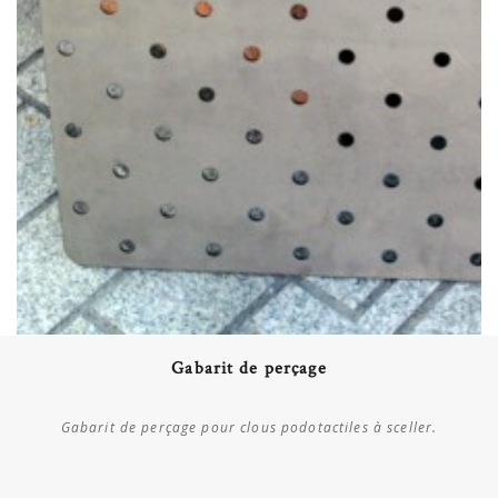
Acheter
Gabarit de perçage
Plus de détails
Gabarit de perçage pour clous podotactiles à sceller.