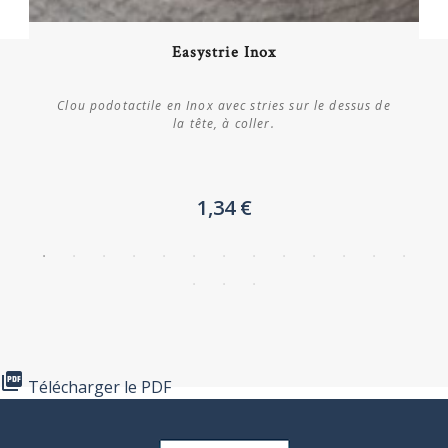
Acheter
Easystrie Inox
Plus de détails
Clou podotactile en Inox avec stries sur le dessus de
la tête, à coller.
1,34 €

Télécharger le PDF