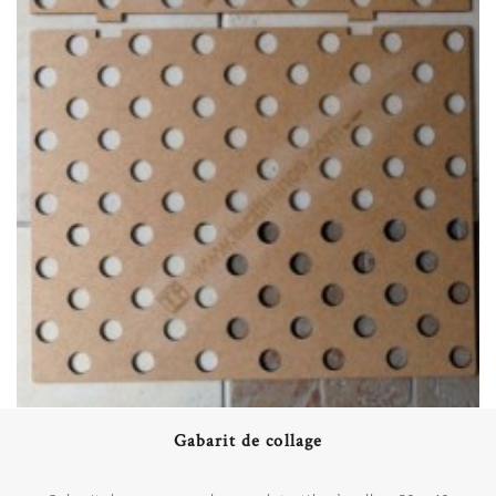
Acheter
Gabarit de collage
Plus de détails