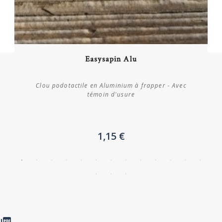
Acheter
Easysapin Alu
Plus de détails
Clou podotactile en Aluminium à frapper - Avec
témoin d'usure
1,15 €
