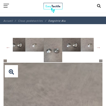
Accueil
Clous podotactiles
Easystrie Alu