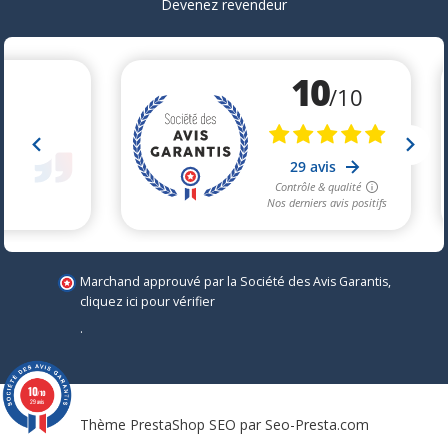
Devenez revendeur
Marchand approuvé par la Société des Avis Garantis,
cliquez ici pour vérifier
.
10
/10
29 avis
Thème PrestaShop SEO par
Seo-Presta.com